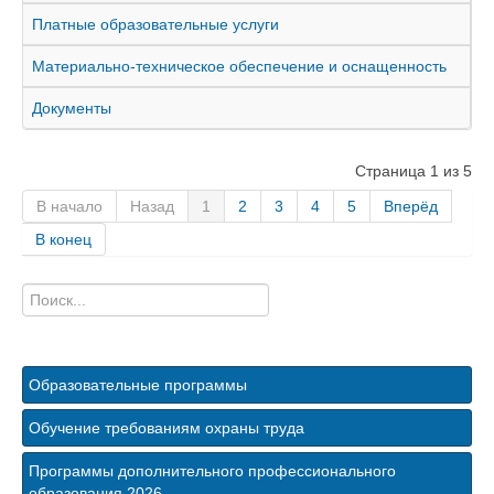
Материалы для обучения
Платные образовательные услуги
АСОП
Материально-техническое обеспечение и оснащенность
Фотоотчёты
Документы
Контакты
Страница 1 из 5
В начало
Назад
1
2
3
4
5
Вперёд
В конец
Искать...
Образовательные программы
Обучение требованиям охраны труда
Программы дополнительного профессионального
образования 2026