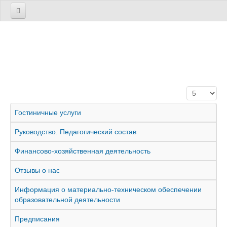
Сведения
Основные сведения
Структура и органы управления
Документы
Кол-во стро
Образование
Руководство. Педагогический (научно-педагогический) состав
Гостиничные услуги
Материально-техническое обеспечение и оснащенность
Руководство. Педагогический состав
образовательного процесса
Финансово-хозяйственная деятельность
Платные образовательные услуги
Финансово-хозяйственная деятельность
Отзывы о нас
Вакантные места для приема (перевода)
Информация о материально-техническом обеспечении
образовательной деятельности
Отзывы о нас
программа
Предписания